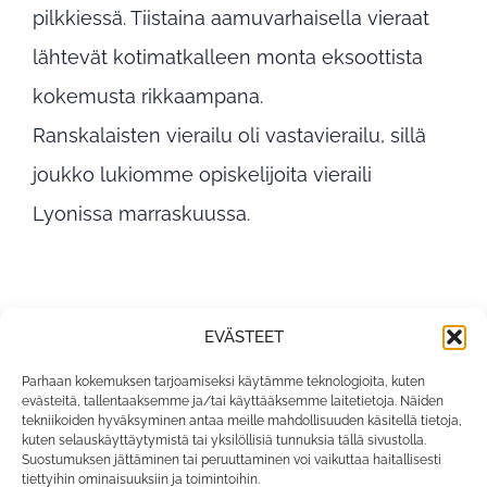
pilkkiessä. Tiistaina aamuvarhaisella vieraat
lähtevät kotimatkalleen monta eksoottista
kokemusta rikkaampana.
Ranskalaisten vierailu oli vastavierailu, sillä
joukko lukiomme opiskelijoita vieraili
Lyonissa marraskuussa.
EVÄSTEET
Parhaan kokemuksen tarjoamiseksi käytämme teknologioita, kuten
evästeitä, tallentaaksemme ja/tai käyttääksemme laitetietoja. Näiden
tekniikoiden hyväksyminen antaa meille mahdollisuuden käsitellä tietoja,
kuten selauskäyttäytymistä tai yksilöllisiä tunnuksia tällä sivustolla.
Suostumuksen jättäminen tai peruuttaminen voi vaikuttaa haitallisesti
tiettyihin ominaisuuksiin ja toimintoihin.