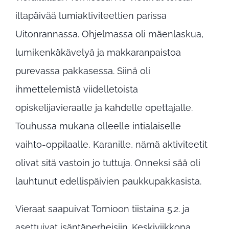
iltapäivää lumiaktiviteettien parissa
Uitonrannassa. Ohjelmassa oli mäenlaskua,
lumikenkäkävelyä ja makkaranpaistoa
purevassa pakkasessa. Siinä oli
ihmettelemistä viidelletoista
opiskelijavieraalle ja kahdelle opettajalle.
Touhussa mukana olleelle intialaiselle
vaihto-oppilaalle, Karanille, nämä aktiviteetit
olivat sitä vastoin jo tuttuja. Onneksi sää oli
lauhtunut edellispäivien paukkupakkasista.
Vieraat saapuivat Tornioon tiistaina 5.2. ja
asettuivat isäntäperheisiin. Keskiviikkona