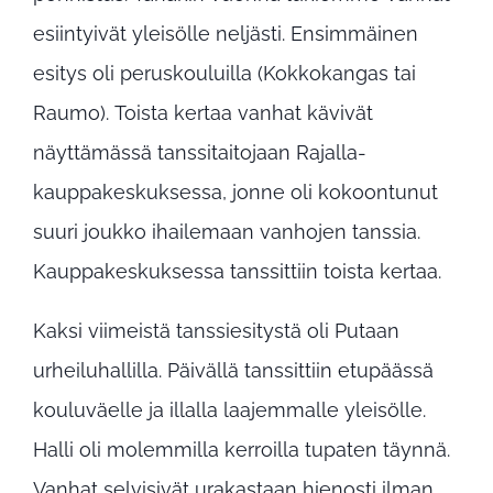
esiintyivät yleisölle neljästi. Ensimmäinen
esitys oli peruskouluilla (Kokkokangas tai
Raumo). Toista kertaa vanhat kävivät
näyttämässä tanssitaitojaan Rajalla-
kauppakeskuksessa, jonne oli kokoontunut
suuri joukko ihailemaan vanhojen tanssia.
Kauppakeskuksessa tanssittiin toista kertaa.
Kaksi viimeistä tanssiesitystä oli Putaan
urheiluhallilla. Päivällä tanssittiin etupäässä
kouluväelle ja illalla laajemmalle yleisölle.
Halli oli molemmilla kerroilla tupaten täynnä.
Vanhat selvisivät urakastaan hienosti ilman