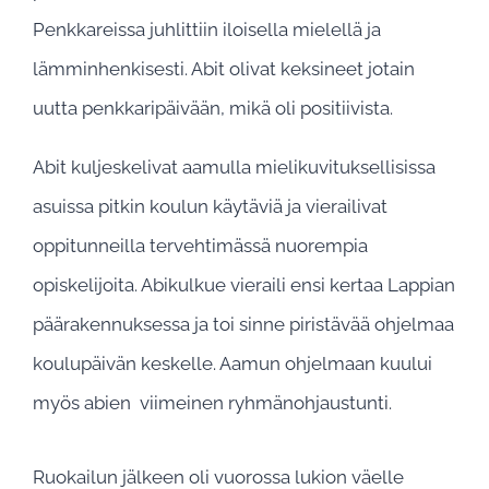
Penkkareissa juhlittiin iloisella mielellä ja
lämminhenkisesti. Abit olivat keksineet jotain
uutta penkkaripäivään, mikä oli positiivista.
Abit kuljeskelivat aamulla mielikuvituksellisissa
asuissa pitkin koulun käytäviä ja vierailivat
oppitunneilla tervehtimässä nuorempia
opiskelijoita. Abikulkue vieraili ensi kertaa Lappian
päärakennuksessa ja toi sinne piristävää ohjelmaa
koulupäivän keskelle. Aamun ohjelmaan kuului
myös abien viimeinen ryhmänohjaustunti.
Ruokailun jälkeen oli vuorossa lukion väelle