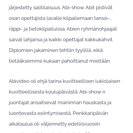
järjestetty salitilaisuus, Abi-show. Abit pistivät
osan opettajista lavalle kilpailemaan tanssi-,
räppi- ja tietokilpailuissa. Abien ryhmänohjaajat
saivat lahjansa ja kaikki opettajat kakkukahvit.
Diplomien jakaminen tehtiin tyylillä, eikä
tietääksemme kukaan pahoittanut mieltään.
Abivideo oli ehjä tarina kuvitteellisen lukiolaisen
kuvitteellisesta koulupäivästä. Abi-show´n
juontajat ansaitsevat maininnan hauskasta ja
luontevasta esiintymisestä. Penkkaripäivän
aikataulua oli väljennetty edellisvuosiin