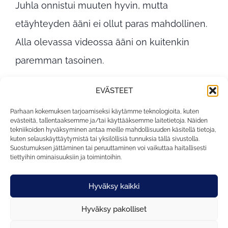
Juhla onnistui muuten hyvin, mutta
etäyhteyden ääni ei ollut paras mahdollinen.
Alla olevassa videossa ääni on kuitenkin
paremman tasoinen.
EVÄSTEET
Parhaan kokemuksen tarjoamiseksi käytämme teknologioita, kuten
evästeitä, tallentaaksemme ja/tai käyttääksemme laitetietoja. Näiden
tekniikoiden hyväksyminen antaa meille mahdollisuuden käsitellä tietoja,
kuten selauskäyttäytymistä tai yksilöllisiä tunnuksia tällä sivustolla.
Suostumuksen jättäminen tai peruuttaminen voi vaikuttaa haitallisesti
tiettyihin ominaisuuksiin ja toimintoihin.
Hyväksy kaikki
Kauppakatu 29
050 597 1400
Hyväksy pakolliset
95400 Tornio
lukio@tornio.fi