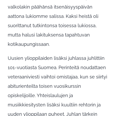
valkolakin päähänsä itsenäisyyspäivän
aattona lukiomme salissa. Kaksi heistä oli
suorittanut tutkintonsa toisessa lukiossa,
mutta halusi lakituksensa tapahtuvan
kotikaupungissaan.
Uusien ylioppilaiden lisäksi juhlassa juhlittiin
101-vuotiasta Suomea. Perinteitä noudattaen
veteraaniviesti vaihtoi omistajaa, kun se siirtyi
abiturienteilta toisen vuosikurssin
opiskelijoille. Yhteislaulujen ja
musiikkiesitysten lisäksi kuultiin rehtorin ja
uuden ylioppilaan puheet. Juhlan tärkein