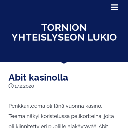
TORNION
YHTEISLYSEON LUKIO
Abit kasinolla
17.2.2020
Penkkariteema oli tänä vuonna kasino.
Teema näkyi koristelussa pelikortteina, joita
oli kiinnitetty eri puolille alakäytävää. Abit