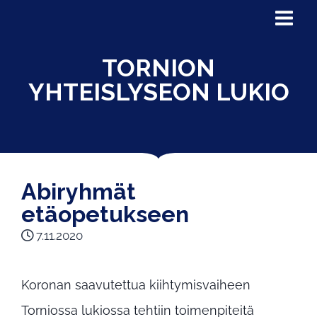
TORNION
YHTEISLYSEON LUKIO
Abiryhmät
etäopetukseen
7.11.2020
Koronan saavutettua kiihtymisvaiheen
Torniossa lukiossa tehtiin toimenpiteitä